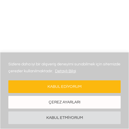
Sizlere daha iyi bir alışveriş deneyimi sunabilmek için sitemizde
çerezler kullanılmaktadır.
Detaylı Bilgi
KABUL EDIYORUM
ÇEREZ AYARLARI
KABUL ETMIYORUM