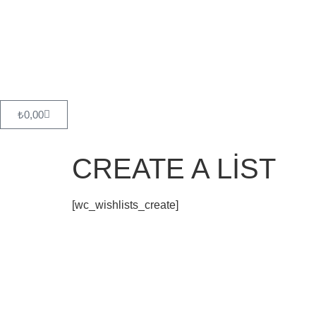
₺
0,00
CREATE A LIST
[wc_wishlists_create]