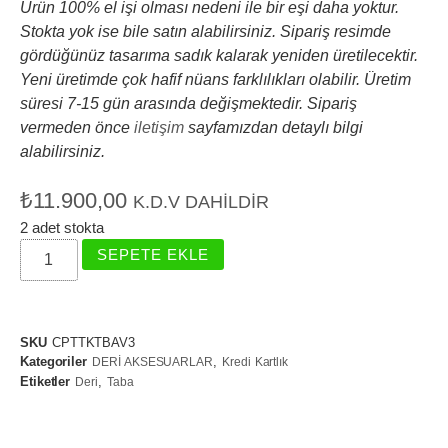
Ürün
100% el işi
olması nedeni ile bir eşi daha yoktur.
Stokta yok ise bile satın alabilirsiniz. Sipariş resimde
gördüğünüz tasarıma sadık kalarak yeniden üretilecektir.
Yeni üretimde çok hafif nüans farklılıkları olabilir. Üretim
süresi 7-15 gün arasında değişmektedir. Sipariş
vermeden önce
iletişim
sayfamızdan detaylı bilgi
alabilirsiniz.
₺
11.900,00
K.D.V DAHILDIR
2 adet stokta
SEPETE EKLE
SKU
CPTTKTBAV3
Kategoriler
,
DERİ AKSESUARLAR
Kredi Kartlık
Etiketler
,
Deri
Taba