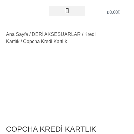
₺
0,00
ÖDEME İŞLEMLERI
Ana Sayfa
/
DERİ AKSESUARLAR
/
Kredi
Kartlık
/ Copcha Kredi Kartlık
COPCHA KREDI KARTLIK