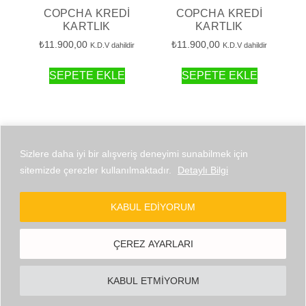
COPCHA KREDI
COPCHA KREDI
KARTLIK
KARTLIK
₺
11.900,00
₺
11.900,00
K.D.V dahildir
K.D.V dahildir
SEPETE EKLE
SEPETE EKLE
Sizlere daha iyi bir alışveriş deneyimi sunabilmek için
sitemizde çerezler kullanılmaktadır.
Detaylı Bilgi
© 2026 Copcha Powered by BYG
KABUL EDIYORUM
ÇEREZ AYARLARI
KABUL ETMIYORUM