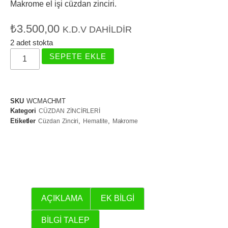
Makrome el işi cüzdan zinciri.
₺
3.500,00
K.D.V DAHILDIR
2 adet stokta
SEPETE EKLE
SKU
WCMACHMT
Kategori
CÜZDAN ZİNCİRLERİ
Etiketler
,
,
Cüzdan Zinciri
Hematite
Makrome
AÇIKLAMA
EK BILGI
BILGI TALEP