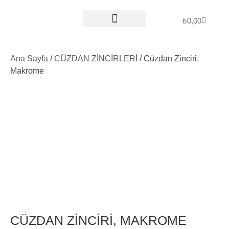
₺
0,00
ÖDEME İŞLEMLERI
Ana Sayfa
/
CÜZDAN ZİNCİRLERİ
/ Cüzdan Zinciri,
Makrome
CÜZDAN ZINCIRI, MAKROME