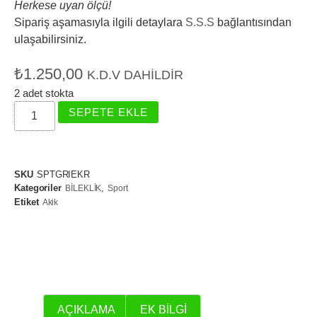
Herkese uyan ölçü!
Sipariş aşamasıyla ilgili detaylara
S.S.S
bağlantısından
ulaşabilirsiniz.
₺
1.250,00
K.D.V DAHILDIR
2 adet stokta
SEPETE EKLE
SKU
SPTGRIEKR
Kategoriler
,
BİLEKLİK
Sport
Etiket
Akik
AÇIKLAMA
EK BILGI