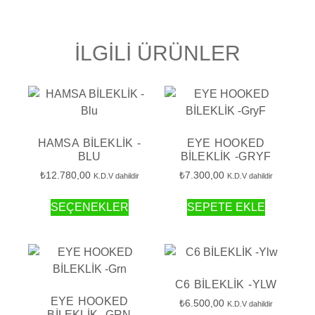
İLGILI ÜRÜNLER
HAMSA BİLEKLİK -
EYE HOOKED
BLU
BİLEKLİK -GRYF
₺
12.780,00
₺
7.300,00
K.D.V dahildir
K.D.V dahildir
SEÇENEKLER
SEPETE EKLE
C6 BİLEKLİK -YLW
EYE HOOKED
₺
6.500,00
K.D.V dahildir
BİLEKLİK -GRN