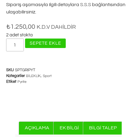
Sipariş aşamasıyla ilgili detaylara
S.S.S
bağlantısından
ulaşabilirsiniz.
₺
1.250,00
K.D.V DAHILDIR
2 adet stokta
SEPETE EKLE
SKU
SPTGRIPYT
Kategoriler
,
BİLEKLİK
Sport
Etiket
Pyrite
AÇIKLAMA
EK BILGI
BILGI TALEP