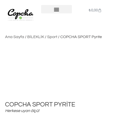
₺
0,00
ÖDEME İŞLEMLERI
Ana Sayfa
/
BİLEKLİK
/
Sport
/ COPCHA SPORT Pyrite
COPCHA SPORT PYRITE
Herkese uyan ölçü!