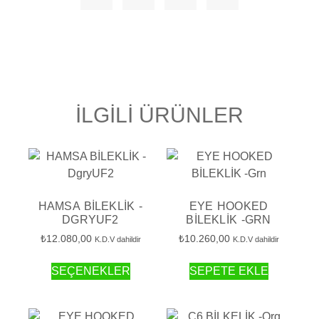
İLGILI ÜRÜNLER
HAMSA BİLEKLİK -
EYE HOOKED
DGRYUF2
BİLEKLİK -GRN
₺
12.080,00
₺
10.260,00
K.D.V dahildir
K.D.V dahildir
SEÇENEKLER
SEPETE EKLE