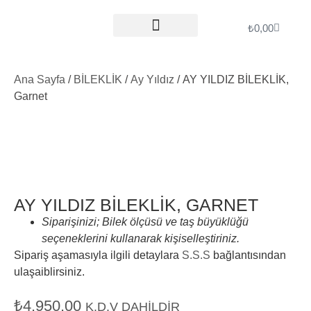
₺
0,00
ÖDEME İŞLEMLERI
Ana Sayfa
/
BİLEKLİK
/
Ay Yıldız
/ AY YILDIZ BİLEKLİK,
Garnet
AY YILDIZ BİLEKLİK, GARNET
Siparişinizi; Bilek ölçüsü ve taş büyüklüğü
seçeneklerini kullanarak kişiselleştiriniz.
Sipariş aşamasıyla ilgili detaylara
S.S.S
bağlantısından
ulaşaiblirsiniz.
₺
4.950,00
K.D.V DAHILDIR