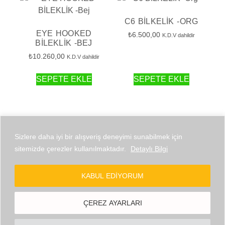
C6 BİLKELİK -ORG
EYE HOOKED
₺
6.500,00
K.D.V dahildir
BİLEKLİK -BEJ
₺
10.260,00
K.D.V dahildir
SEPETE EKLE
SEPETE EKLE
Sizlere daha iyi bir alışveriş deneyimi sunabilmek için
sitemizde çerezler kullanılmaktadır.
Detaylı Bilgi
© 2026 Copcha Powered by BYG
KABUL EDIYORUM
ÇEREZ AYARLARI